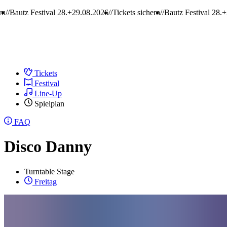
utz Festival 28.+29.08.2026
Tickets sichern
Bautz Festival 28.+29.08
Tickets
Festival
Line-Up
Spielplan
FAQ
Disco Danny
Turntable Stage
Freitag